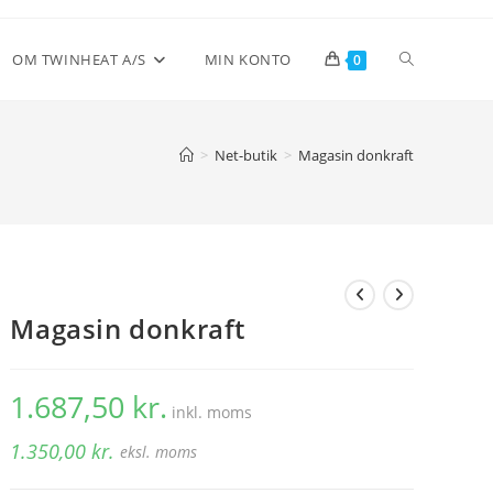
Toggle
OM TWINHEAT A/S
MIN KONTO
0
website
>
Net-butik
>
Magasin donkraft
search
Magasin donkraft
1.687,50
kr.
inkl. moms
1.350,00
kr.
eksl. moms