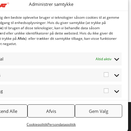
Administrer samtykke
dig den bedste oplevelse bruger vi teknologier såsom cookies til at gemme
adgang til enhedsoplysninger. Hvis du giver samtykke (at trykke på
le
) til brugen af ​​disse teknologier, kan vi behandle data såsom
d eller unikke identifikatorer på dette websted. Hvis du ikke giver dit
t trykke på
Afvis
) eller trækker dit samtykke tilbage, kan visse funktioner
et negativt.
al
Altid aktiv
s
Statistics
ng
Marketing
end Alle
Afvis
Gem Valg
NYHEDSBREV
Tilmeld nyhedsbrev
Cookiepolitik
Persondatapolitik