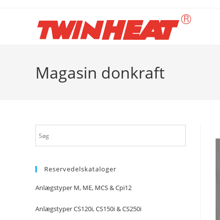
Skip
to
content
Magasin donkraft
Reservedelskataloger
Anlægstyper M, ME, MCS & Cpi12
Anlægstyper CS120i, CS150i & CS250i