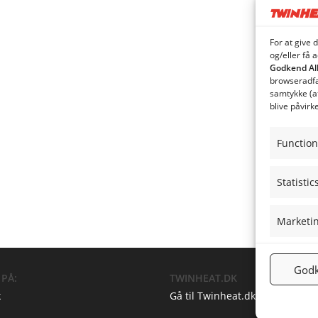
For at give 
og/eller få 
Godkend Al
browseradfær
samtykke (a
blive påvirk
Function
Statistic
Marketi
Godk
 PÅ:
TWINHEAT.DK
k
Gå til Twinheat.dk