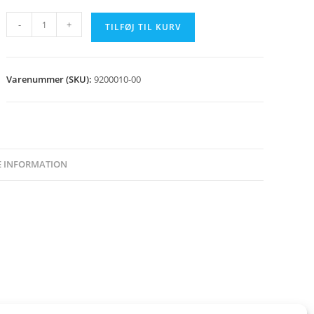
Magasin
-
+
TILFØJ TIL KURV
donkraft
antal
Varenummer (SKU):
9200010-00
E INFORMATION