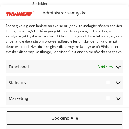
Sprinkler
MCS 20 med cellesluse
Administrer samtykke
MCS 40 med cellesluse
MCS 80 med cellesluse
For at give dig den bedste oplevelse bruger vi teknologier såsom cookies
til at gemme og/eller få adgang til enhedsoplysninger. Hvis du giver
ME 20 med spjældhus
samtykke (at trykke på
Godkend Alle
) til brugen af ​​disse teknologier, kan
ME 40 med spjældhus
vi behandle data såsom browseradfærd eller unikke identifikatorer på
dette websted. Hvis du ikke giver dit samtykke (at trykke på
Afvis
) eller
ME 80 med spjældhus
trækker dit samtykke tilbage, kan visse funktioner blive påvirket negativt.
Industri Anlæg
Siloer og snegle
Functional
Altid aktiv
Statistics
Statistic
Marketing
Marketi
FØLG OS
TWINHEA
NYHEDSB
2019
PÅ:
T.DK
REV
TWINHEA
Facebook
Gå til
Tilmeld
Godkend Alle
T
Twinheat.
nyhedsbr