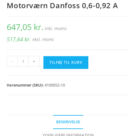
Motorværn Danfoss 0,6-0,92 A
647,05
kr.
inkl. moms
517,64
kr.
eksl. moms
Motorværn
-
+
TILFØJ TIL KURV
Danfoss
0,6-
0,92
Varenummer (SKU):
4100052-10
A
antal
BESKRIVELSE
YDERLIGERE INFORMATION