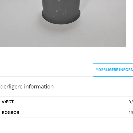
YDERLIGERE INFOR
derligere information
VÆGT
0,
RØGRØR
1