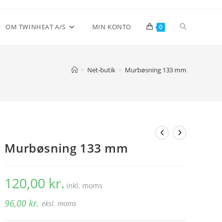
Toggle
OM TWINHEAT A/S
MIN KONTO
0
website
>
Net-butik
>
Murbøsning 133 mm
search
Murbøsning 133 mm
120,00
kr.
inkl. moms
96,00
kr.
eksl. moms