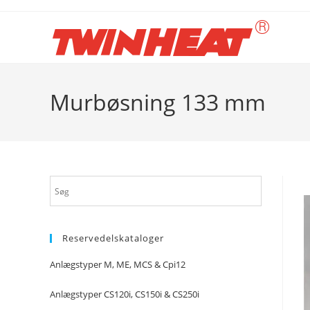
Skip
to
content
Murbøsning 133 mm
Reservedelskataloger
Anlægstyper M, ME, MCS & Cpi12
Anlægstyper CS120i, CS150i & CS250i