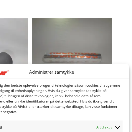
Administrer samtykke
dig den bedste oplevelse bruger vi teknologier såsom cookies til at gemme
adgang til enhedsoplysninger. Hvis du giver samtykke (at trykke på
le
) til brugen af ​​disse teknologier, kan vi behandle data såsom
d eller unikke identifikatorer på dette websted. Hvis du ikke giver dit
t trykke på
Afvis
) eller trækker dit samtykke tilbage, kan visse funktioner
 m. klap
Rørskål isolering 133 mm
et negativt.
356,25
kr.
. moms
inkl. moms
al
Altid aktiv
moms
285,00
kr.
eksl. moms