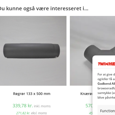
Du kunne også være interesseret i…
For at give 
og/eller få 
Godkend Al
browseradfær
samtykke (a
Røgrør 133 x 500 mm
Knærør 90° 133 mm
blive påvirk
339,78
kr.
570,23
kr.
inkl. moms
inkl
Function
271,82
kr.
eksl. moms
456,18
kr.
eksl. 