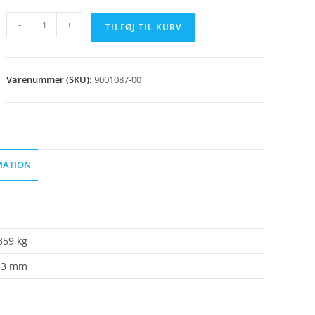
Murbøsning
-
+
TILFØJ TIL KURV
133
mm
antal
Varenummer (SKU):
9001087-00
MATION
359 kg
33 mm