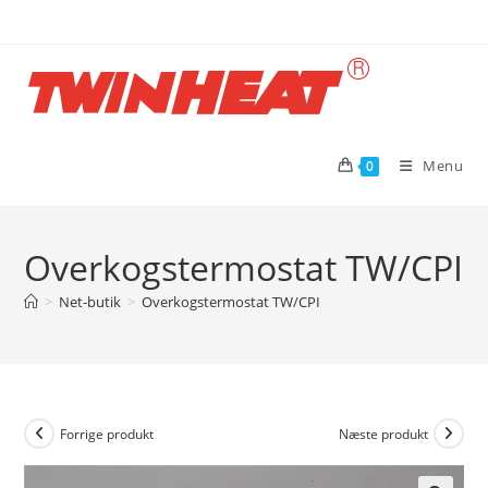
Skip
to
content
Menu
0
Overkogstermostat TW/CPI
>
Net-butik
>
Overkogstermostat TW/CPI
Forrige produkt
Næste produkt