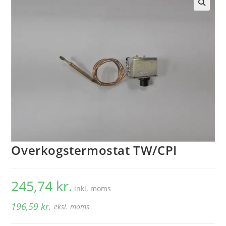
🔍
Overkogstermostat TW/CPI
245,74
kr.
inkl. moms
196,59
kr.
eksl. moms