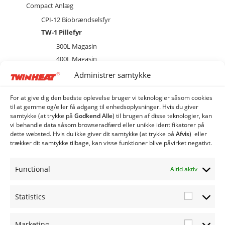
Compact Anlæg
CPI-12 Biobrændselsfyr
TW-1 Pillefyr
300L Magasin
400L Magasin
brænder
Administrer samtykke
Diverse
Ekstraudstyr og tilbehør
For at give dig den bedste oplevelse bruger vi teknologier såsom cookies
til at gemme og/eller få adgang til enhedsoplysninger. Hvis du giver
EL
samtykke (at trykke på
Godkend Alle
) til brugen af ​​disse teknologier, kan
Kedel
vi behandle data såsom browseradfærd eller unikke identifikatorer på
dette websted. Hvis du ikke giver dit samtykke (at trykke på
Afvis
) eller
Combi Anlæg
trækker dit samtykke tilbage, kan visse funktioner blive påvirket negativt.
Industri Anlæg
Siloer og snegle
Functional
Altid aktiv
Statistics
Statistic
Marketing