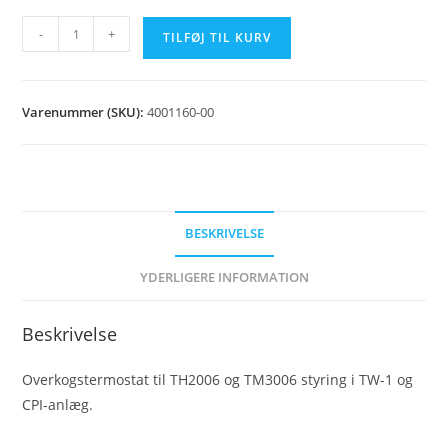
Overkogstermostat
-
+
TILFØJ TIL KURV
TW/CPI
antal
Varenummer (SKU):
4001160-00
BESKRIVELSE
YDERLIGERE INFORMATION
Beskrivelse
Overkogstermostat til TH2006 og TM3006 styring i TW-1 og
CPI-anlæg.