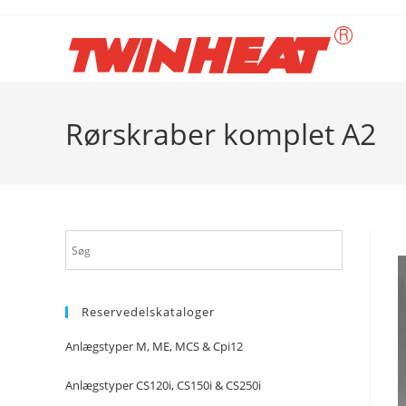
Skip
to
content
Rørskraber komplet A2
Reservedelskataloger
Anlægstyper M, ME, MCS & Cpi12
Anlægstyper CS120i, CS150i & CS250i