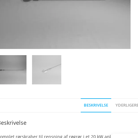
BESKRIVELSE
YDERLIGER
eskrivelse
omplet rørskraber til rensning af røgrør i et 20 kW anlæg af typen