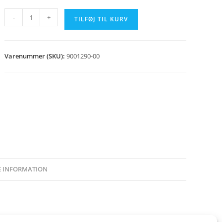
Rørskraber
-
+
TILFØJ TIL KURV
komplet
A2
antal
Varenummer (SKU):
9001290-00
E INFORMATION
 M, MCS & ME.