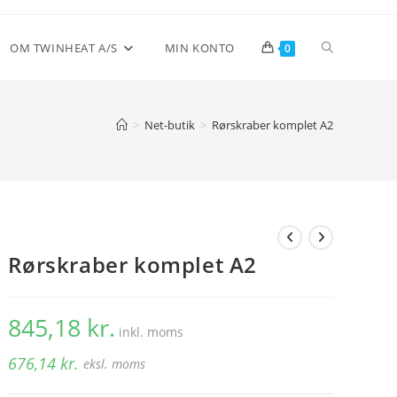
Toggle
OM TWINHEAT A/S
MIN KONTO
0
website
>
Net-butik
>
Rørskraber komplet A2
search
Rørskraber komplet A2
845,18
kr.
inkl. moms
676,14
kr.
eksl. moms