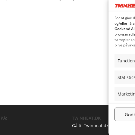
For at give 
og/eller få 
Godkend Al
browseradfær
samtykke (a
blive påvirk
Function
Statistic
Marketi
Godk
 PÅ:
TWINHEAT.DK
k
Gå til Twinheat.dk