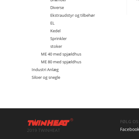
Diverse
Ekstraudstyr og tilbehør
EL
Kedel
Sprinkler
stoker
ME 40 med spjældhus
ME 80 med spjældhus
Industri Anlæg
Siloer og snegle
FØLG OS
Faceboo
2019 TWINHEAT