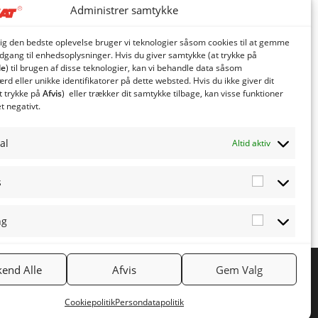
Administrer samtykke
dig den bedste oplevelse bruger vi teknologier såsom cookies til at gemme
adgang til enhedsoplysninger. Hvis du giver samtykke (at trykke på
le
) til brugen af ​​disse teknologier, kan vi behandle data såsom
d eller unikke identifikatorer på dette websted. Hvis du ikke giver dit
t trykke på
Afvis
) eller trækker dit samtykke tilbage, kan visse funktioner
et negativt.
al
Altid aktiv
s
Statistics
ng
Marketing
end Alle
Afvis
Gem Valg
NYHEDSBREV
Tilmeld nyhedsbrev
Cookiepolitik
Persondatapolitik