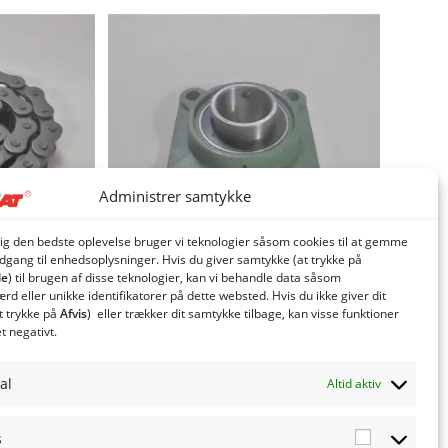
Administrer samtykke
dig den bedste oplevelse bruger vi teknologier såsom cookies til at gemme
adgang til enhedsoplysninger. Hvis du giver samtykke (at trykke på
le
) til brugen af ​​disse teknologier, kan vi behandle data såsom
d eller unikke identifikatorer på dette websted. Hvis du ikke giver dit
t trykke på
Afvis
) eller trækker dit samtykke tilbage, kan visse funktioner
ag
Flangeleje til Rotag snegl
et negativt.
863,25
kr.
. moms
inkl. moms
al
Altid aktiv
moms
690,60
kr.
eksl. moms
v
Tilføj til kurv
s