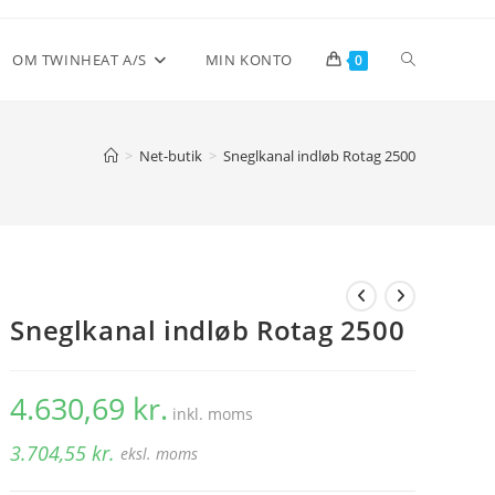
Toggle
OM TWINHEAT A/S
MIN KONTO
0
website
>
Net-butik
>
Sneglkanal indløb Rotag 2500
search
Sneglkanal indløb Rotag 2500
4.630,69
kr.
inkl. moms
3.704,55
kr.
eksl. moms