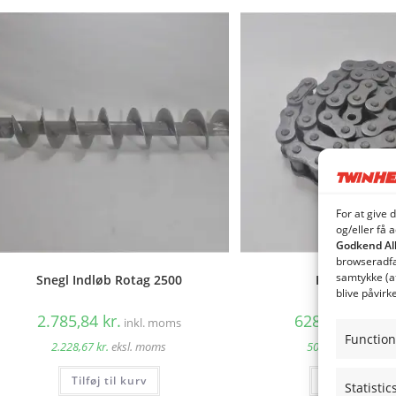
For at give 
og/eller få 
Godkend Al
browseradfær
samtykke (a
Snegl Indløb Rotag 2500
Kæde til Rot
blive påvirk
2.785,84
kr.
628,55
kr.
inkl. moms
inkl
Function
2.228,67
kr.
eksl. moms
502,84
kr.
eksl. 
Tilføj til kurv
Tilføj til kur
Statistic