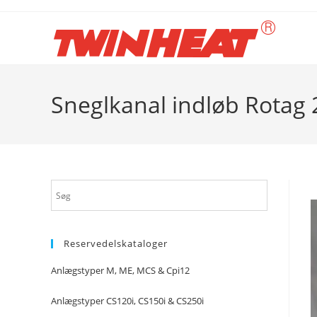
Skip
to
content
Sneglkanal indløb Rotag
Reservedelskataloger
Anlægstyper M, ME, MCS & Cpi12
Anlægstyper CS120i, CS150i & CS250i