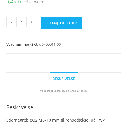
9,45
kr.
eksl. moms
Stjernegreb
-
+
TILFØJ TIL KURV
Ø32
M6x10
mm
Varenummer (SKU):
5400011-00
antal
BESKRIVELSE
YDERLIGERE INFORMATION
Beskrivelse
Stjernegreb Ø32 M6x10 mm til rensedæksel på TW-1.