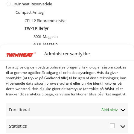
Twinheat Reservedele
Compact Anlæg
CPI-12 Biobrændselsfyr
TW-1 Pillefyr
300L Magasin
400L Magasin
brænder
Administrer samtykke
Diverse
Ekstraudstyr og tilbehør
For at give dig den bedste oplevelse bruger vi teknologier såsom cookies
til at gemme og/eller få adgang til enhedsoplysninger. Hvis du giver
EL
samtykke (at trykke på
Godkend Alle
) til brugen af ​​disse teknologier, kan
Kedel
vi behandle data såsom browseradfærd eller unikke identifikatorer på
dette websted. Hvis du ikke giver dit samtykke (at trykke på
Afvis
) eller
Combi Anlæg
trækker dit samtykke tilbage, kan visse funktioner blive påvirket negativt.
Industri Anlæg
Siloer og snegle
Functional
Altid aktiv
Statistics
Statistic