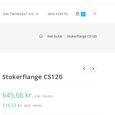
Toggle
OM TWINHEAT A/S
MIN KONTO
0
website
>
Net-butik
>
Stokerflange CS120
search
Stokerflange CS120
645,66
kr.
inkl. moms
516,53
kr.
eksl. moms