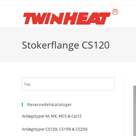
Skip
to
content
Stokerflange CS120
Reservedelskataloger
Anlægstyper M, ME, MCS & Cpi12
Anlægstyper CS120i, CS150i & CS250i