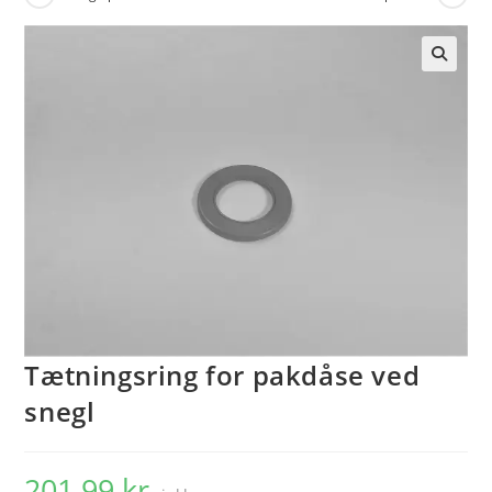
🔍
Tætningsring for pakdåse ved
snegl
201,99
kr.