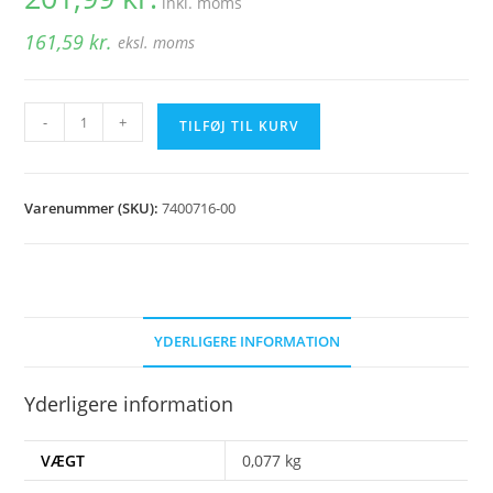
inkl. moms
161,59
kr.
eksl. moms
Tætningsring
-
+
TILFØJ TIL KURV
for
pakdåse
ved
Varenummer (SKU):
7400716-00
snegl
antal
YDERLIGERE INFORMATION
Yderligere information
VÆGT
0,077 kg