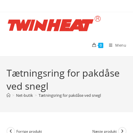
Skip
to
content
Menu
0
Tætningsring for pakdåse
ved snegl
>
Net-butik
>
Tætningsring for pakdåse ved snegl
Forrige produkt
Næste produkt