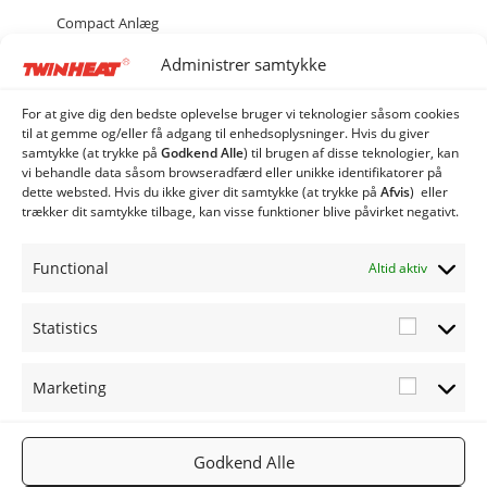
Compact Anlæg
Combi Anlæg
Administrer samtykke
Industri Anlæg
Siloer og snegle
For at give dig den bedste oplevelse bruger vi teknologier såsom cookies
til at gemme og/eller få adgang til enhedsoplysninger. Hvis du giver
Quatro Silo
samtykke (at trykke på
Godkend Alle
) til brugen af ​​disse teknologier, kan
Rotag Flisudmader
vi behandle data såsom browseradfærd eller unikke identifikatorer på
dette websted. Hvis du ikke giver dit samtykke (at trykke på
Afvis
) eller
Rotag 2500 Flisudmader
trækker dit samtykke tilbage, kan visse funktioner blive påvirket negativt.
Rotag 4500 Flisudmader
Skrabeanlæg
Functional
Altid aktiv
Statistics
Statistic
Marketing
Marketi
FØLG OS
TWINHEA
NYHEDSB
2019
PÅ:
T.DK
REV
TWINHEA
Facebook
Gå til
Tilmeld
Godkend Alle
T
Twinheat.
nyhedsbr