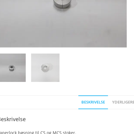
BESKRIVELSE
YDERLIGER
eskrivelse
aperlock bøsning til CS og MCS stoker.