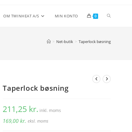
Toggle
OM TWINHEAT A/S
MIN KONTO
0
website
>
Net-butik
>
Taperlock bøsning
search
Taperlock bøsning
211,25
kr.
inkl. moms
169,00
kr.
eksl. moms