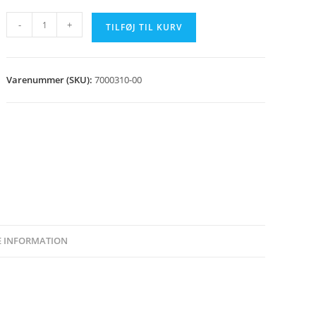
Taperlock
-
+
TILFØJ TIL KURV
bøsning
antal
Varenummer (SKU):
7000310-00
E INFORMATION