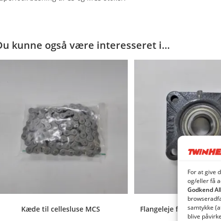
Du kunne også være interesseret i…
For at give 
og/eller få 
Godkend Al
browseradfær
samtykke (a
Kæde til cellesluse MCS
Flangeleje for stokersne
blive påvirk