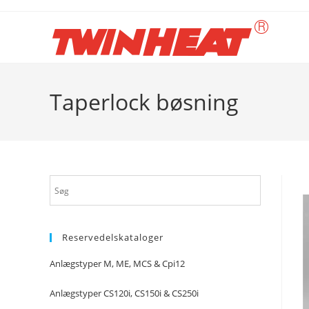
Skip
to
content
Taperlock bøsning
Reservedelskataloger
Anlægstyper M, ME, MCS & Cpi12
Anlægstyper CS120i, CS150i & CS250i