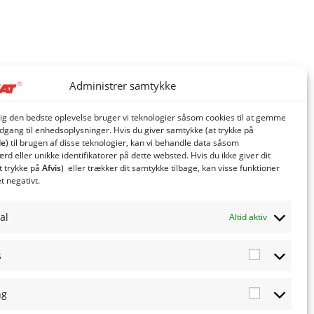
Administrer samtykke
dig den bedste oplevelse bruger vi teknologier såsom cookies til at gemme
adgang til enhedsoplysninger. Hvis du giver samtykke (at trykke på
le
) til brugen af ​​disse teknologier, kan vi behandle data såsom
d eller unikke identifikatorer på dette websted. Hvis du ikke giver dit
t trykke på
Afvis
) eller trækker dit samtykke tilbage, kan visse funktioner
et negativt.
al
Altid aktiv
s
Statistics
ng
Marketing