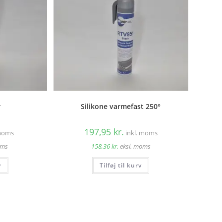
r
Silikone varmefast 250°
197,95
kr.
 moms
inkl. moms
oms
158,36
kr.
eksl. moms
v
Tilføj til kurv