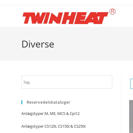
Skip
to
content
Diverse
Reservedelskataloger
Anlægstyper M, ME, MCS & Cpi12
Anlægstyper CS120i, CS150i & CS250i