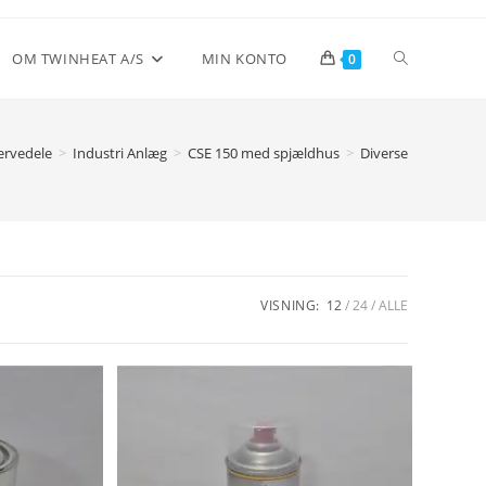
Toggle
OM TWINHEAT A/S
MIN KONTO
0
website
ervedele
>
Industri Anlæg
>
CSE 150 med spjældhus
>
Diverse
search
VISNING:
12
24
ALLE