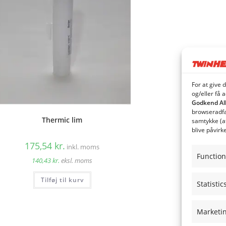
For at give 
og/eller få 
Godkend Al
browseradfær
Thermic lim
samtykke (a
blive påvirk
175,54
kr.
inkl. moms
Function
140,43
kr.
eksl. moms
Tilføj til kurv
Statistic
Marketi