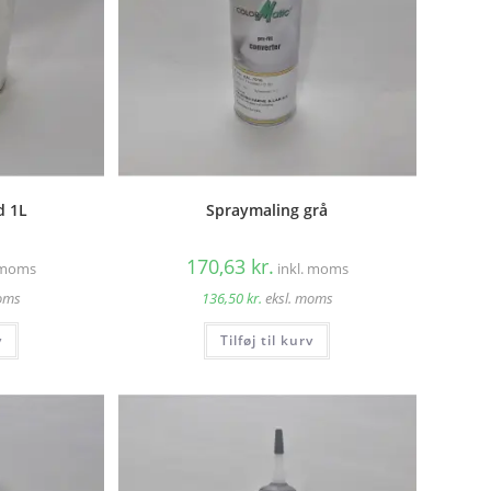
d 1L
Spraymaling grå
170,63
kr.
. moms
inkl. moms
moms
136,50
kr.
eksl. moms
v
Tilføj til kurv