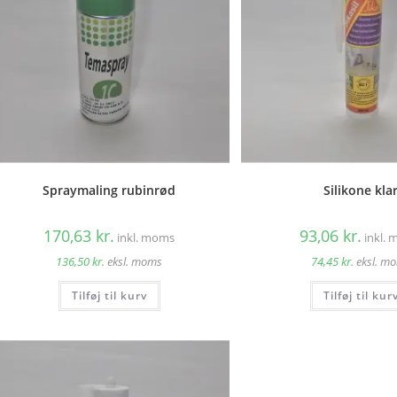
Spraymaling rubinrød
Silikone kla
170,63
kr.
93,06
kr.
inkl. moms
inkl.
136,50
kr.
eksl. moms
74,45
kr.
eksl. m
Tilføj til kurv
Tilføj til kur