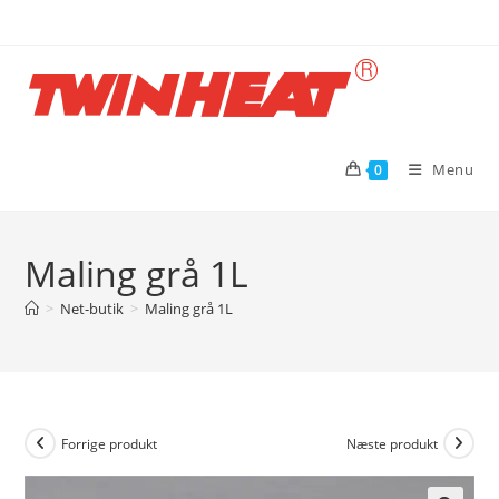
Skip
to
content
Menu
0
Maling grå 1L
>
Net-butik
>
Maling grå 1L
Forrige produkt
Næste produkt