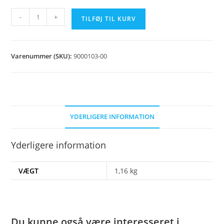
Maling
-
+
TILFØJ TIL KURV
grå
1L
antal
Varenummer (SKU):
9000103-00
YDERLIGERE INFORMATION
Yderligere information
VÆGT
1,16 kg
Du kunne også være interesseret i…