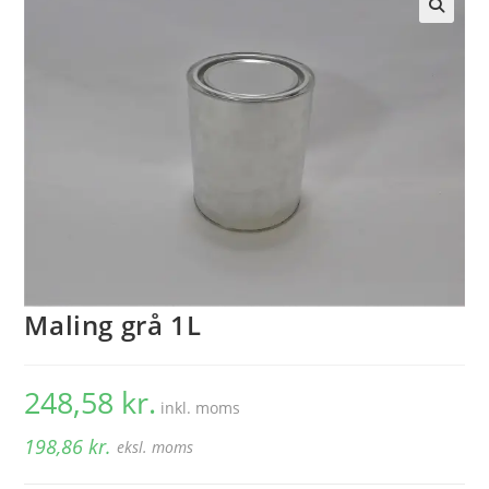
🔍
Maling grå 1L
248,58
kr.
inkl. moms
198,86
kr.
eksl. moms