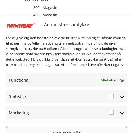
300L Magasin
400L Magasin
brænder
Administrer samtykke
Diverse
Ekstraudstyr og tilbehør
For at give dig den bedste oplevelse bruger vi teknologier såsom cookies
til at gemme og/eller få adgang til enhedsoplysninger. Hvis du giver
EL
samtykke (at trykke på
Godkend Alle
) til brugen af ​​disse teknologier, kan
Kedel
vi behandle data såsom browseradfærd eller unikke identifikatorer på
dette websted. Hvis du ikke giver dit samtykke (at trykke på
Afvis
) eller
Combi Anlæg
trækker dit samtykke tilbage, kan visse funktioner blive påvirket negativt.
Industri Anlæg
Siloer og snegle
Functional
Altid aktiv
Statistics
Statistic
Marketing
Marketi
FØLG OS
TWINHEA
NYHEDSB
2019
PÅ:
T.DK
REV
TWINHEA
Facebook
Gå til
Tilmeld
Godkend Alle