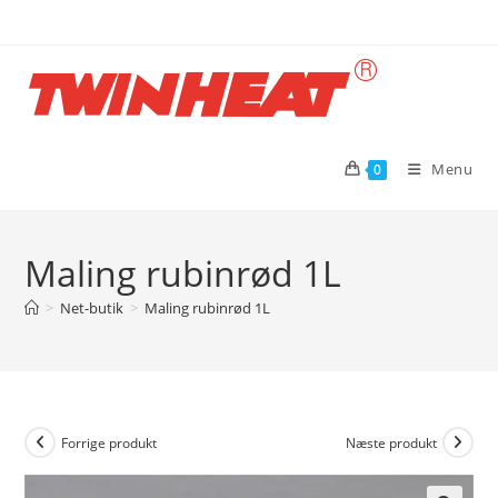
Skip
to
content
Menu
0
Maling rubinrød 1L
>
Net-butik
>
Maling rubinrød 1L
Forrige produkt
Næste produkt