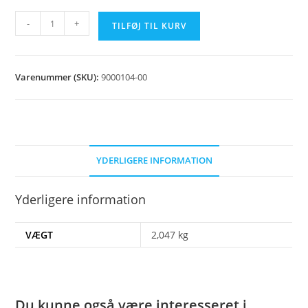
Maling
-
+
TILFØJ TIL KURV
rubinrød
1L
antal
Varenummer (SKU):
9000104-00
YDERLIGERE INFORMATION
Yderligere information
VÆGT
2,047 kg
Du kunne også være interesseret i…