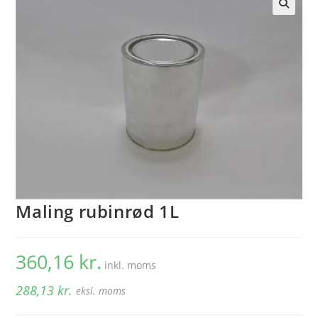
🔍
Maling rubinrød 1L
360,16
kr.
inkl. moms
288,13
kr.
eksl. moms