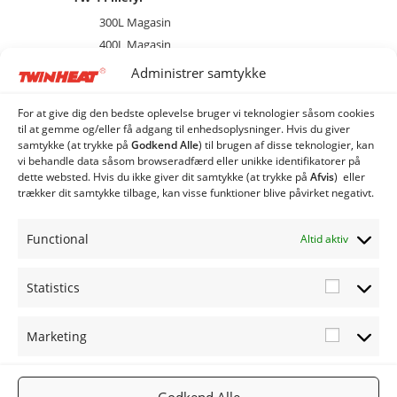
300L Magasin
400L Magasin
brænder
Administrer samtykke
Diverse
Ekstraudstyr og tilbehør
For at give dig den bedste oplevelse bruger vi teknologier såsom cookies
til at gemme og/eller få adgang til enhedsoplysninger. Hvis du giver
EL
samtykke (at trykke på
Godkend Alle
) til brugen af ​​disse teknologier, kan
Kedel
vi behandle data såsom browseradfærd eller unikke identifikatorer på
dette websted. Hvis du ikke giver dit samtykke (at trykke på
Afvis
) eller
Combi Anlæg
trækker dit samtykke tilbage, kan visse funktioner blive påvirket negativt.
Industri Anlæg
Siloer og snegle
Functional
Altid aktiv
Statistics
Statistic
Marketing
Marketi
FØLG OS
TWINHEA
NYHEDSB
2019
PÅ:
T.DK
REV
TWINHEA
Facebook
Gå til
Tilmeld
Godkend Alle