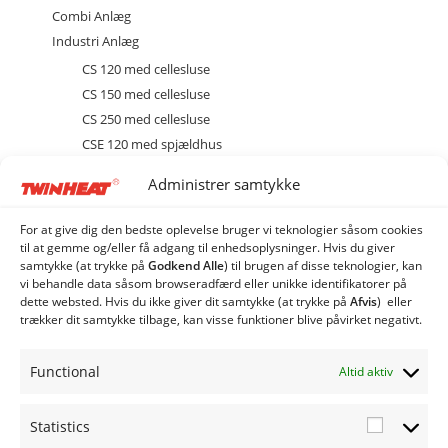
Combi Anlæg
Industri Anlæg
CS 120 med cellesluse
CS 150 med cellesluse
CS 250 med cellesluse
CSE 120 med spjældhus
CSE 150 med spjældhus
Administrer samtykke
CSE 250 med spjældhus
Brænder
For at give dig den bedste oplevelse bruger vi teknologier såsom cookies
Diverse
til at gemme og/eller få adgang til enhedsoplysninger. Hvis du giver
samtykke (at trykke på
Godkend Alle
) til brugen af ​​disse teknologier, kan
Ekstraudstyr og tilbehør
vi behandle data såsom browseradfærd eller unikke identifikatorer på
EL
dette websted. Hvis du ikke giver dit samtykke (at trykke på
Afvis
) eller
trækker dit samtykke tilbage, kan visse funktioner blive påvirket negativt.
Kedel
Sprinkler
Functional
Altid aktiv
Stoker
Siloer og snegle
Statistics
Statistic