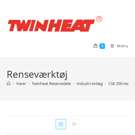
Skip
to
content
Menu
0
Renseværktøj
>
Varer
>
Twinheat Reservedele
>
Industri Anlæg
>
CSE 250 med s