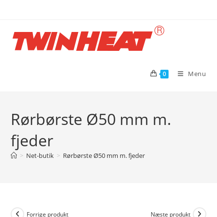
Skip
to
content
Menu
0
Rørbørste Ø50 mm m.
fjeder
>
Net-butik
>
Rørbørste Ø50 mm m. fjeder
Forrige produkt
Næste produkt