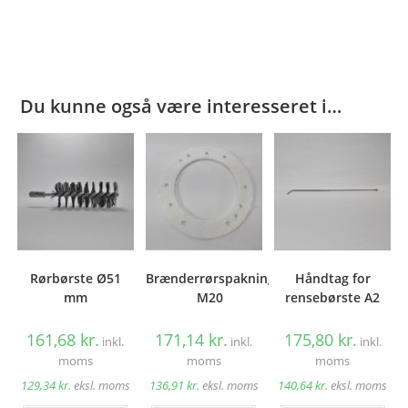
Du kunne også være interesseret i…
Rørbørste Ø51
Brænderrørspakning
Håndtag for
mm
M20
rensebørste A2
161,68
kr.
171,14
kr.
175,80
kr.
inkl.
inkl.
inkl.
moms
moms
moms
129,34
kr.
eksl. moms
136,91
kr.
eksl. moms
140,64
kr.
eksl. moms