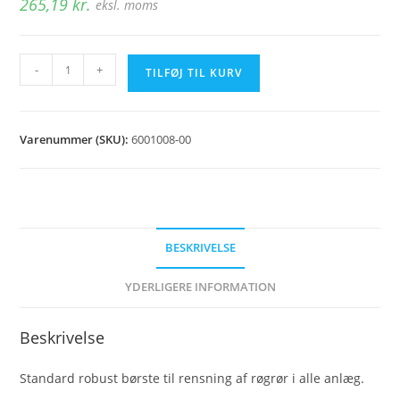
265,19
kr.
eksl. moms
Rørbørste
-
+
TILFØJ TIL KURV
Ø50
mm
m.
Varenummer (SKU):
6001008-00
fjeder
antal
BESKRIVELSE
YDERLIGERE INFORMATION
Beskrivelse
Standard robust børste til rensning af røgrør i alle anlæg.