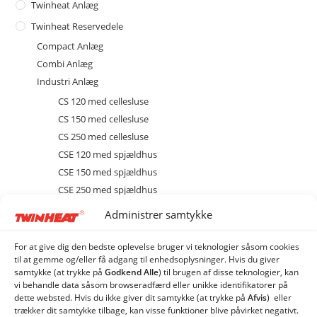
Twinheat Anlæg
Twinheat Reservedele
Compact Anlæg
Combi Anlæg
Industri Anlæg
CS 120 med cellesluse
CS 150 med cellesluse
CS 250 med cellesluse
CSE 120 med spjældhus
CSE 150 med spjældhus
CSE 250 med spjældhus
Brænder
Administrer samtykke
Diverse
Ekstraudstyr og tilbehør
For at give dig den bedste oplevelse bruger vi teknologier såsom cookies
til at gemme og/eller få adgang til enhedsoplysninger. Hvis du giver
EL
samtykke (at trykke på
Godkend Alle
) til brugen af ​​disse teknologier, kan
Kedel
vi behandle data såsom browseradfærd eller unikke identifikatorer på
dette websted. Hvis du ikke giver dit samtykke (at trykke på
Afvis
) eller
Sprinkler
trækker dit samtykke tilbage, kan visse funktioner blive påvirket negativt.
Stoker