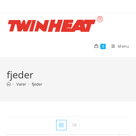
Skip
to
content
Menu
0
fjeder
>
Varer
>
fjeder