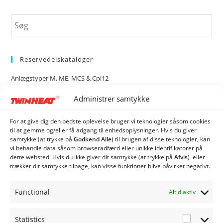
Reservedelskataloger
Anlægstyper M, ME, MCS & Cpi12
Administrer samtykke
Anlægstyper CS120i, CS150i & CS250i
Rotag 2500 & 4500
For at give dig den bedste oplevelse bruger vi teknologier såsom cookies
til at gemme og/eller få adgang til enhedsoplysninger. Hvis du giver
samtykke (at trykke på
Godkend Alle
) til brugen af ​​disse teknologier, kan
Reservedelskatalog TW-1
vi behandle data såsom browseradfærd eller unikke identifikatorer på
dette websted. Hvis du ikke giver dit samtykke (at trykke på
Afvis
) eller
trækker dit samtykke tilbage, kan visse funktioner blive påvirket negativt.
Kategorier
Twinheat Anlæg
Functional
Altid aktiv
Twinheat Reservedele
Statistics