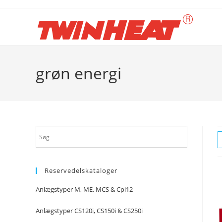
Skip
to
content
grøn energi
Reservedelskataloger
Anlægstyper M, ME, MCS & Cpi12
Anlægstyper CS120i, CS150i & CS250i