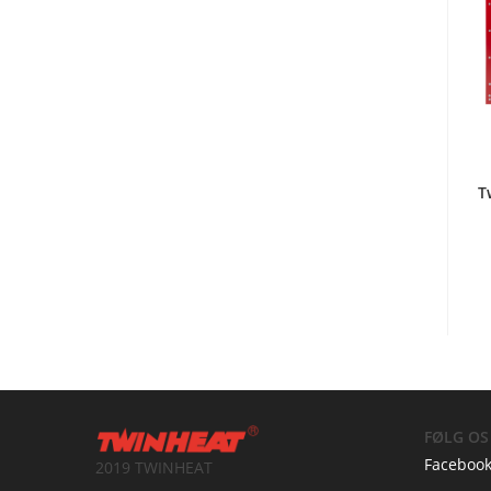
T
FØLG OS
Faceboo
2019 TWINHEAT