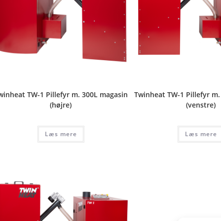
winheat TW-1 Pillefyr m. 300L magasin
Twinheat TW-1 Pillefyr m
(højre)
(venstre)
Læs mere
Læs mere