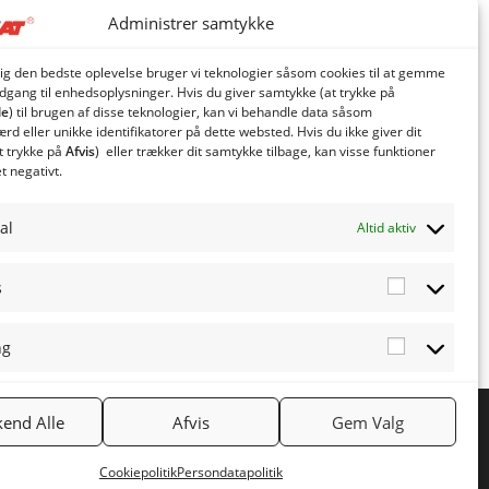
Administrer samtykke
dig den bedste oplevelse bruger vi teknologier såsom cookies til at gemme
adgang til enhedsoplysninger. Hvis du giver samtykke (at trykke på
le
) til brugen af ​​disse teknologier, kan vi behandle data såsom
d eller unikke identifikatorer på dette websted. Hvis du ikke giver dit
t trykke på
Afvis
) eller trækker dit samtykke tilbage, kan visse funktioner
et negativt.
al
Altid aktiv
s
Statistics
ng
Marketing
end Alle
Afvis
Gem Valg
NYHEDSBREV
Tilmeld nyhedsbrev
Cookiepolitik
Persondatapolitik