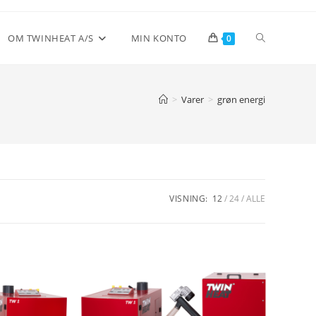
Toggle
OM TWINHEAT A/S
MIN KONTO
0
website
>
Varer
>
grøn energi
search
VISNING:
12
24
ALLE