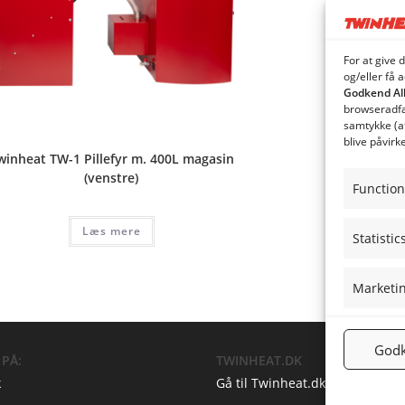
For at give 
og/eller få 
Godkend Al
browseradfær
samtykke (a
blive påvirk
winheat TW-1 Pillefyr m. 400L magasin
(venstre)
Function
Læs mere
Statistic
Marketi
Godk
 PÅ:
TWINHEAT.DK
k
Gå til Twinheat.dk