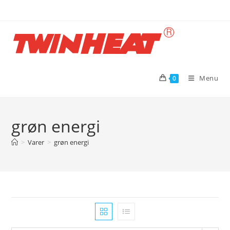
Skip
to
content
Menu
0
grøn energi
>
Varer
>
grøn energi