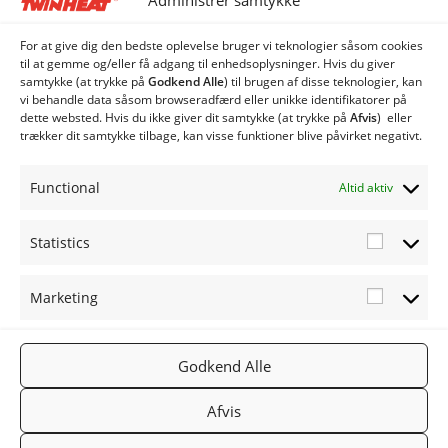
Administrer samtykke
Anlægstyper CS120i, CS150i & CS250i
Rotag 2500 & 4500
For at give dig den bedste oplevelse bruger vi teknologier såsom cookies
til at gemme og/eller få adgang til enhedsoplysninger. Hvis du giver
samtykke (at trykke på
Godkend Alle
) til brugen af ​​disse teknologier, kan
Reservedelskatalog TW-1
vi behandle data såsom browseradfærd eller unikke identifikatorer på
dette websted. Hvis du ikke giver dit samtykke (at trykke på
Afvis
) eller
trækker dit samtykke tilbage, kan visse funktioner blive påvirket negativt.
Kategorier
Twinheat Anlæg
Functional
Altid aktiv
Twinheat Reservedele
Statistics
Statistic
Marketing
Marketi
FØLG OS
TWINHEA
NYHEDSB
Godkend Alle
2019
PÅ:
T.DK
REV
TWINHEA
Facebook
Gå til
Tilmeld
Afvis
T
Twinheat.
nyhedsbr