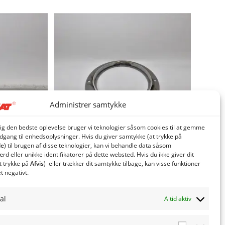
Administrer samtykke
dig den bedste oplevelse bruger vi teknologier såsom cookies til at gemme
adgang til enhedsoplysninger. Hvis du giver samtykke (at trykke på
le
) til brugen af ​​disse teknologier, kan vi behandle data såsom
d eller unikke identifikatorer på dette websted. Hvis du ikke giver dit
t trykke på
Afvis
) eller trækker dit samtykke tilbage, kan visse funktioner
g M20
Frontflange Gl. M20
et negativt.
394,18
kr.
. moms
inkl. moms
al
Altid aktiv
oms
315,34
kr.
eksl. moms
v
Tilføj til kurv