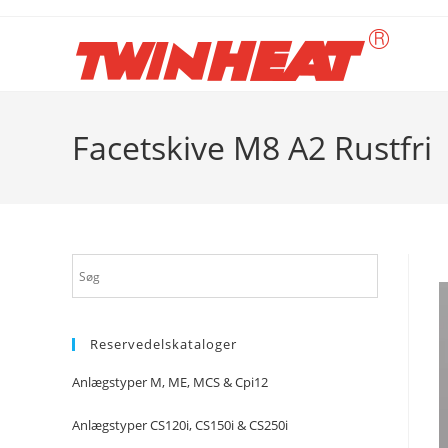
Skip
to
content
Facetskive M8 A2 Rustfri
Reservedelskataloger
Anlægstyper M, ME, MCS & Cpi12
Anlægstyper CS120i, CS150i & CS250i