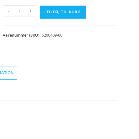
Facetskive
-
+
TILFØJ TIL KURV
M8
A2
Rustfri
Varenummer (SKU):
6200409-00
antal
MATION