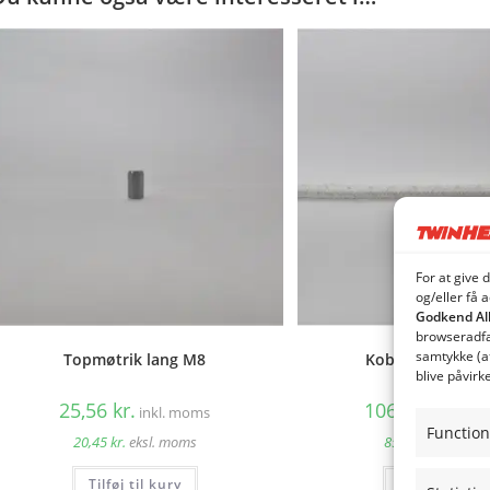
For at give 
og/eller få 
Godkend Al
browseradfær
samtykke (a
Topmøtrik lang M8
Koblingspaknin
blive påvirk
25,56
kr.
106,84
kr.
inkl. moms
inkl
Function
20,45
kr.
eksl. moms
85,47
kr.
eksl. m
Tilføj til kurv
Tilføj til kur