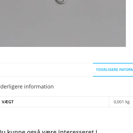
YDERLIGERE INFOR
derligere information
VÆGT
0,001 kg
Du kunne også være interesseret i…