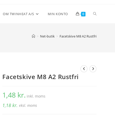
Toggle
OM TWINHEAT A/S
MIN KONTO
0
website
>
Net-butik
>
Facetskive M8 A2 Rustfri
search
Facetskive M8 A2 Rustfri
1,48
kr.
inkl. moms
1,18
kr.
eksl. moms