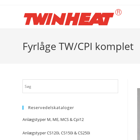
Skip
to
content
Fyrlåge TW/CPI komplet
Reservedelskataloger
Anlægstyper M, ME, MCS & Cpi12
Anlægstyper CS120i, CS150i & CS250i