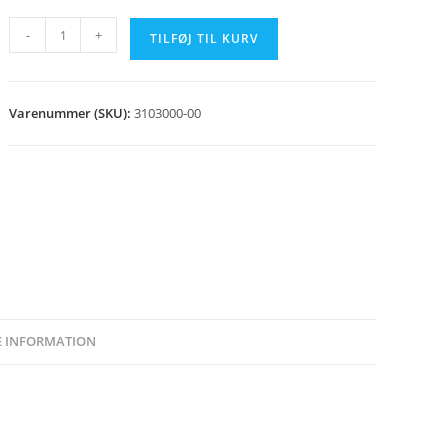
Fyrlåge
-
+
TILFØJ TIL KURV
TW/CPI
komplet
antal
Varenummer (SKU):
3103000-00
E INFORMATION