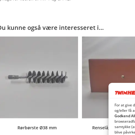
Du kunne også være interesseret i…
For at give 
og/eller få 
Godkend Al
browseradfær
samtykke (a
Rørbørste Ø38 mm
Renselåge TW/CPI 1
blive påvirk