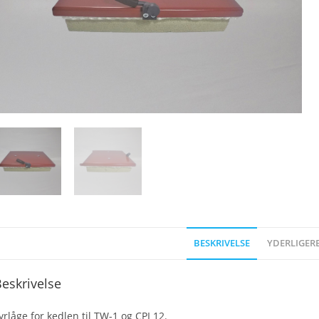
BESKRIVELSE
YDERLIGER
eskrivelse
yrlåge for kedlen til TW-1 og CPI 12.