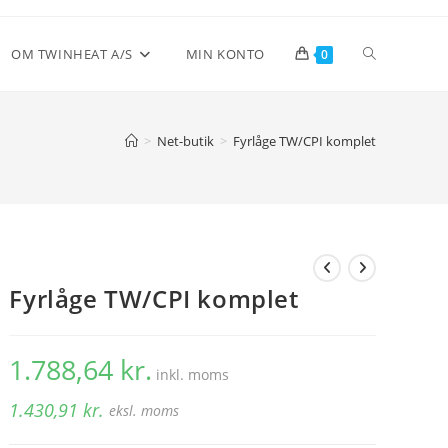
Toggle
OM TWINHEAT A/S
MIN KONTO
0
website
>
Net-butik
>
Fyrlåge TW/CPI komplet
search
Fyrlåge TW/CPI komplet
1.788,64
kr.
inkl. moms
1.430,91
kr.
eksl. moms