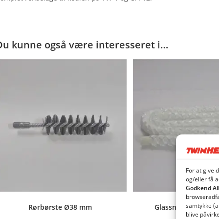
Du kunne også være interesseret i…
For at give 
og/eller få 
Godkend Al
browseradfær
samtykke (a
Rørbørste Ø38 mm
Glassnor TW/CPI re
blive påvirk