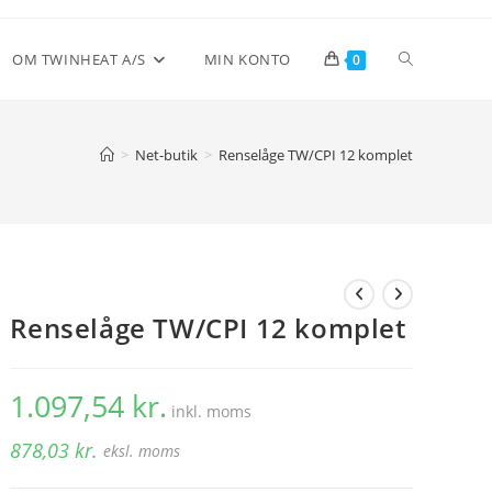
Toggle
OM TWINHEAT A/S
MIN KONTO
0
website
>
Net-butik
>
Renselåge TW/CPI 12 komplet
search
Renselåge TW/CPI 12 komplet
1.097,54
kr.
inkl. moms
878,03
kr.
eksl. moms