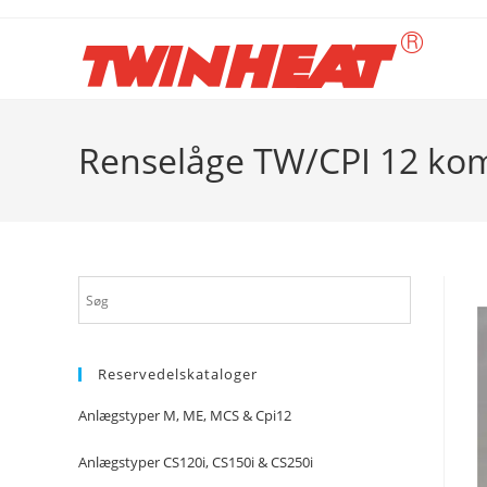
Skip
to
content
Renselåge TW/CPI 12 ko
Reservedelskataloger
Anlægstyper M, ME, MCS & Cpi12
Anlægstyper CS120i, CS150i & CS250i