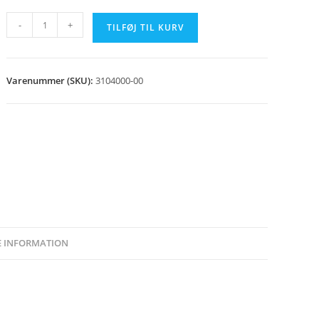
Renselåge
-
+
TILFØJ TIL KURV
TW/CPI
12
komplet
Varenummer (SKU):
3104000-00
antal
E INFORMATION