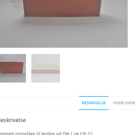
BESKRIVELSE
YDERLIGER
eskrivelse
omplet renselåge til kedlen på TW-1 og CPI 12.