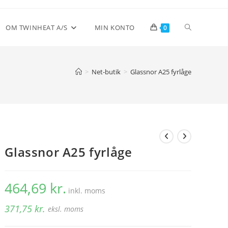
Toggle
OM TWINHEAT A/S
MIN KONTO
0
website
>
Net-butik
>
Glassnor A25 fyrlåge
search
Glassnor A25 fyrlåge
464,69
kr.
inkl. moms
371,75
kr.
eksl. moms