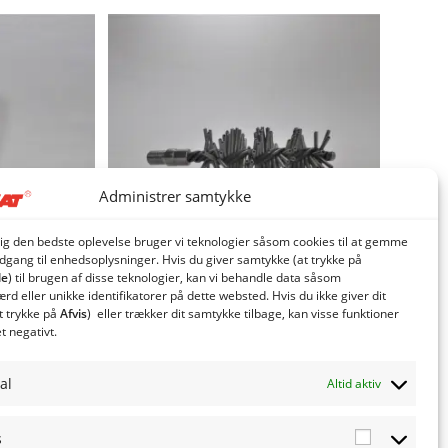
Administrer samtykke
dig den bedste oplevelse bruger vi teknologier såsom cookies til at gemme
adgang til enhedsoplysninger. Hvis du giver samtykke (at trykke på
le
) til brugen af ​​disse teknologier, kan vi behandle data såsom
d eller unikke identifikatorer på dette websted. Hvis du ikke giver dit
t trykke på
Afvis
) eller trækker dit samtykke tilbage, kan visse funktioner
r
Rørbørste Ø50 mm m. fjeder
et negativt.
331,49
kr.
 moms
inkl. moms
al
Altid aktiv
oms
265,19
kr.
eksl. moms
v
Tilføj til kurv
s