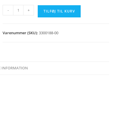
Glassnor
-
+
TILFØJ TIL KURV
A25
fyrlåge
antal
Varenummer (SKU):
3300188-00
E INFORMATION