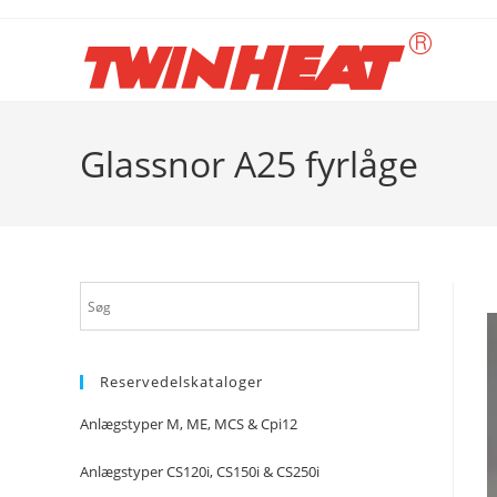
Skip
to
content
Glassnor A25 fyrlåge
Reservedelskataloger
Anlægstyper M, ME, MCS & Cpi12
Anlægstyper CS120i, CS150i & CS250i