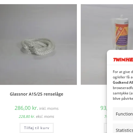
For at give 
og/eller få 
Godkend Al
browseradfær
samtykke (a
Glassnor A15/25 renselåge
Silikone kla
blive påvirk
286,00
kr.
93,06
kr.
inkl. moms
inkl.
Function
228,80
kr.
eksl. moms
74,45
kr.
eksl. m
Tilføj til kurv
Tilføj til kur
Statistic