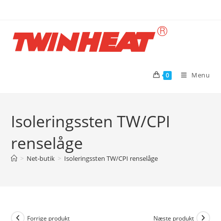
Skip
to
content
Menu
0
Isoleringssten TW/CPI
renselåge
>
Net-butik
>
Isoleringssten TW/CPI renselåge
Forrige produkt
Næste produkt