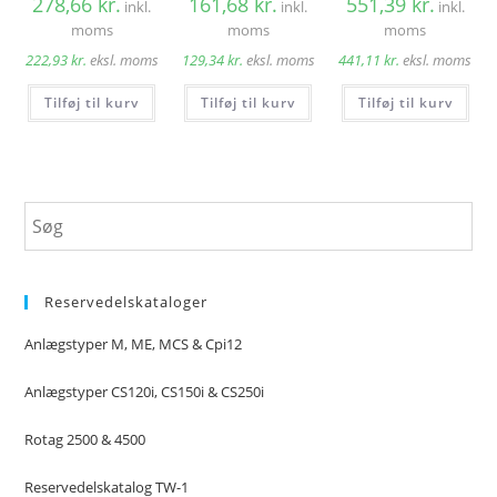
278,66
kr.
161,68
kr.
551,39
kr.
inkl.
inkl.
inkl.
moms
moms
moms
222,93
kr.
eksl. moms
129,34
kr.
eksl. moms
441,11
kr.
eksl. moms
Tilføj til kurv
Tilføj til kurv
Tilføj til kurv
Reservedelskataloger
Anlægstyper M, ME, MCS & Cpi12
Anlægstyper CS120i, CS150i & CS250i
Rotag 2500 & 4500
Reservedelskatalog TW-1