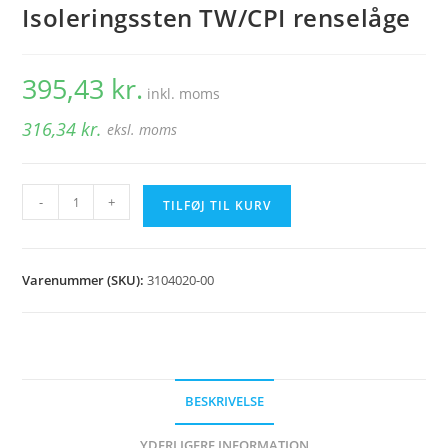
Isoleringssten TW/CPI renselåge
395,43
kr.
inkl. moms
316,34
kr.
eksl. moms
Isoleringssten
-
+
TILFØJ TIL KURV
TW/CPI
renselåge
antal
Varenummer (SKU):
3104020-00
BESKRIVELSE
YDERLIGERE INFORMATION