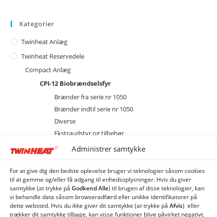
Kategorier
Twinheat Anlæg
Twinheat Reservedele
Compact Anlæg
CPI-12 Biobrændselsfyr
Brænder fra serie nr 1050
Brænder indtil serie nr 1050
Diverse
Ekstraudstyr og tilbehør
EL
Administrer samtykke
Kedel
Magasin
For at give dig den bedste oplevelse bruger vi teknologier såsom cookies
til at gemme og/eller få adgang til enhedsoplysninger. Hvis du giver
Sprinkler
samtykke (at trykke på
Godkend Alle
) til brugen af ​​disse teknologier, kan
TW-1 Pillefyr
vi behandle data såsom browseradfærd eller unikke identifikatorer på
dette websted. Hvis du ikke giver dit samtykke (at trykke på
Afvis
) eller
Combi Anlæg
trækker dit samtykke tilbage, kan visse funktioner blive påvirket negativt.