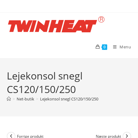
Skip
to
content
Menu
0
Lejekonsol snegl
CS120/150/250
>
Net-butik
>
Lejekonsol snegl CS120/150/250
Forrige produkt
Næste produkt