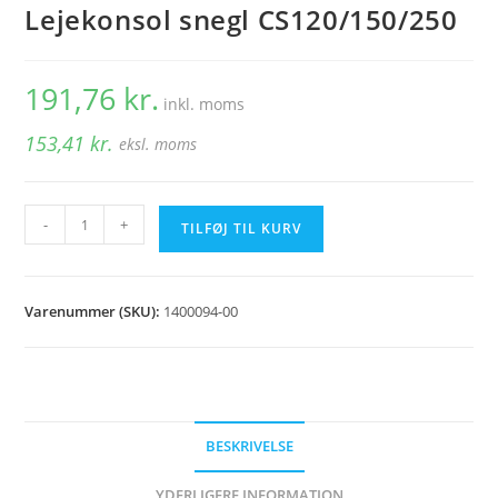
Lejekonsol snegl CS120/150/250
191,76
kr.
inkl. moms
153,41
kr.
eksl. moms
Lejekonsol
-
+
TILFØJ TIL KURV
snegl
CS120/150/250
antal
Varenummer (SKU):
1400094-00
BESKRIVELSE
YDERLIGERE INFORMATION