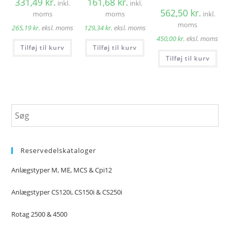
331,49
kr.
161,68
kr.
inkl.
inkl.
562,50
kr.
moms
moms
inkl.
moms
265,19
kr.
eksl. moms
129,34
kr.
eksl. moms
450,00
kr.
eksl. moms
Tilføj til kurv
Tilføj til kurv
Tilføj til kurv
Reservedelskataloger
Anlægstyper M, ME, MCS & Cpi12
Anlægstyper CS120i, CS150i & CS250i
Rotag 2500 & 4500