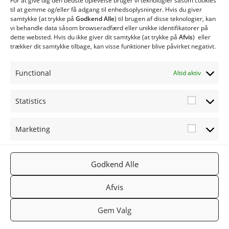
For at give dig den bedste oplevelse bruger vi teknologier såsom cookies
til at gemme og/eller få adgang til enhedsoplysninger. Hvis du giver
CS 250 med cellesluse
samtykke (at trykke på
Godkend Alle
) til brugen af ​​disse teknologier, kan
CSE 120 med spjældhus
vi behandle data såsom browseradfærd eller unikke identifikatorer på
dette websted. Hvis du ikke giver dit samtykke (at trykke på
Afvis
) eller
CSE 150 med spjældhus
trækker dit samtykke tilbage, kan visse funktioner blive påvirket negativt.
CSE 250 med spjældhus
Siloer og snegle
Functional
Altid aktiv
Statistics
Statistic
Marketing
Marketi
FØLG OS
TWINHEA
NYHEDSB
2019
PÅ:
T.DK
REV
TWINHEA
Facebook
Gå til
Tilmeld
Godkend Alle
T
Twinheat.
nyhedsbr
Afvis
dk
ev
Gem Valg