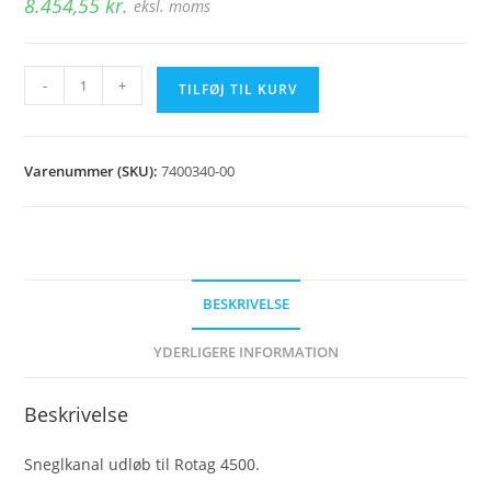
8.454,55
kr.
eksl. moms
Sneglkanal
-
+
TILFØJ TIL KURV
udløb
1890
mm
Varenummer (SKU):
7400340-00
antal
BESKRIVELSE
YDERLIGERE INFORMATION
Beskrivelse
Sneglkanal udløb til Rotag 4500.