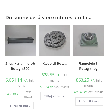
Du kunne også være interesseret i…
Sneglkanal indløb
Kæde til Rotag
Flangeleje til
Rotag 4500
Rotag snegl
628,55
kr.
inkl.
6.051,14
kr.
863,25
kr.
inkl.
moms
inkl.
moms
moms
502,84
kr.
eksl. moms
eksl.
690,60
kr.
eksl. moms
4.840,91
kr.
Tilføj til kurv
moms
Tilføj til kurv
Tilføj til kurv