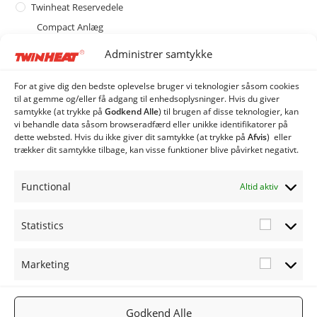
Twinheat Reservedele
Compact Anlæg
Combi Anlæg
Administrer samtykke
Industri Anlæg
Siloer og snegle
For at give dig den bedste oplevelse bruger vi teknologier såsom cookies
til at gemme og/eller få adgang til enhedsoplysninger. Hvis du giver
Quatro Silo
samtykke (at trykke på
Godkend Alle
) til brugen af ​​disse teknologier, kan
Rotag Flisudmader
vi behandle data såsom browseradfærd eller unikke identifikatorer på
dette websted. Hvis du ikke giver dit samtykke (at trykke på
Afvis
) eller
Rotag 2500 Flisudmader
trækker dit samtykke tilbage, kan visse funktioner blive påvirket negativt.
Rotag 4500 Flisudmader
Skrabeanlæg
Functional
Altid aktiv
Statistics
Statistic
Marketing
Marketi
FØLG OS
TWINHEA
NYHEDSB
2019
PÅ:
T.DK
REV
TWINHEA
Facebook
Gå til
Tilmeld
Godkend Alle