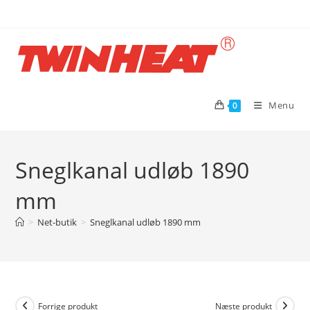
Skip
to
content
Menu
0
Sneglkanal udløb 1890
mm
>
Net-butik
>
Sneglkanal udløb 1890 mm
Forrige produkt
Næste produkt