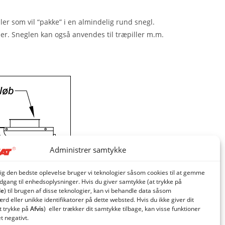
er som vil “pakke” i en almindelig rund snegl.
ner. Sneglen kan også anvendes til træpiller m.m.
Administrer samtykke
dig den bedste oplevelse bruger vi teknologier såsom cookies til at gemme
adgang til enhedsoplysninger. Hvis du giver samtykke (at trykke på
le
) til brugen af ​​disse teknologier, kan vi behandle data såsom
d eller unikke identifikatorer på dette websted. Hvis du ikke giver dit
t trykke på
Afvis
) eller trækker dit samtykke tilbage, kan visse funktioner
et negativt.