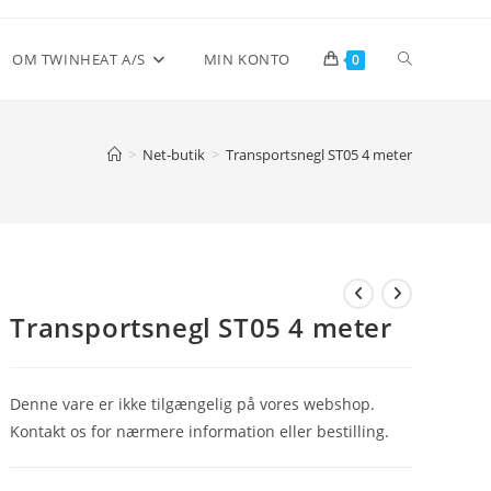
Toggle
OM TWINHEAT A/S
MIN KONTO
0
website
>
Net-butik
>
Transportsnegl ST05 4 meter
search
Transportsnegl ST05 4 meter
Denne vare er ikke tilgængelig på vores webshop.
Kontakt os for nærmere information eller bestilling.