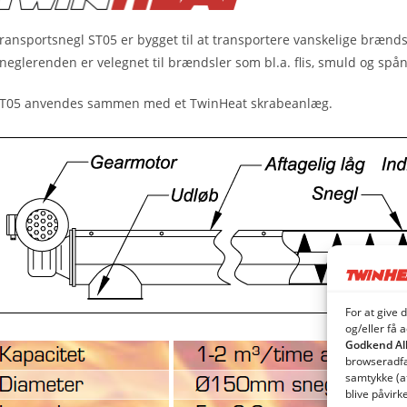
ransportsnegl ST05 er bygget til at transportere vanskelige brændsl
neglerenden er velegnet til brændsler som bl.a. flis, smuld og spå
T05 anvendes sammen med et TwinHeat skrabeanlæg.
For at give 
og/eller få 
Godkend Al
browseradfær
samtykke (a
blive påvirk