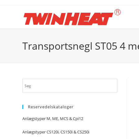
Skip
to
content
Transportsnegl ST05 4 m
Reservedelskataloger
Anlægstyper M, ME, MCS & Cpi12
Anlægstyper CS120i, CS150i & CS250i