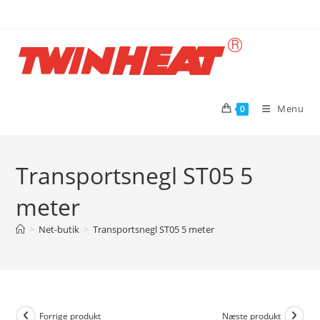
Skip
to
content
Menu
0
Transportsnegl ST05 5
meter
>
Net-butik
>
Transportsnegl ST05 5 meter
Forrige produkt
Næste produkt