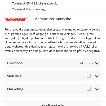
Twinheat CPI-12 Biobrændselsfyr
Twinheat Combi Anlæg
Twinheat Industri Anlæg
Administrer samtykke
Twinheat Siloer og Transportsnegle
Twinheat Quatro Silo
For at give dig den bedste oplevelse bruger vi teknologier såsom cookies
Twinheat Rotag Flisudmader
til at gemme og/eller få adgang til enhedsoplysninger. Hvis du giver
samtykke (at trykke på
Godkend Alle
) til brugen af ​​disse teknologier, kan
Twinheat Skrabeanlæg
vi behandle data såsom browseradfærd eller unikke identifikatorer på
Twinheat Transportsnegl
dette websted. Hvis du ikke giver dit samtykke (at trykke på
Afvis
) eller
trækker dit samtykke tilbage, kan visse funktioner blive påvirket negativt.
Øvrige produkter
Twinheat Reservedele
Functional
Altid aktiv
Statistics
Statistic
Marketing
Marketi
FØLG OS
TWINHEA
NYHEDSB
2019
PÅ:
T.DK
REV
TWINHEA
Facebook
Gå til
Tilmeld
Godkend Alle