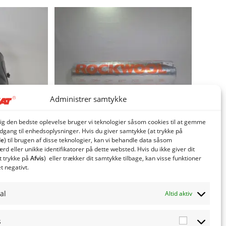
Administrer samtykke
dig den bedste oplevelse bruger vi teknologier såsom cookies til at gemme
adgang til enhedsoplysninger. Hvis du giver samtykke (at trykke på
le
) til brugen af ​​disse teknologier, kan vi behandle data såsom
d eller unikke identifikatorer på dette websted. Hvis du ikke giver dit
t trykke på
Afvis
) eller trækker dit samtykke tilbage, kan visse funktioner
 m. klap
Rørskål isolering 187 mm
et negativt.
543,75
kr.
. moms
inkl. moms
al
Altid aktiv
moms
435,00
kr.
eksl. moms
v
Tilføj til kurv
s