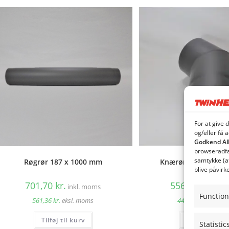
For at give 
og/eller få 
Godkend Al
browseradfær
samtykke (a
Røgrør 187 x 1000 mm
Knærør 45° 187 mm
blive påvirk
701,70
kr.
556,25
kr.
inkl. moms
inkl
Function
561,36
kr.
eksl. moms
445,00
kr.
eksl. 
Tilføj til kurv
Tilføj til kur
Statistic