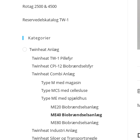
Rotag 2500 & 4500
Reservedelskatalog TW-1
Kategorier
Twinheat Anlæg
Twinheat TW-1 Pillefyr
Twinheat CPI-12 Biobrændselsfyr
Twinheat Combi Anlæg
Type M med magasin
B
Type MCS med cellesluse
Type ME med spjældhus
M
ME20 Biobrændselsanlæg
ME40 Biobrændselsanlæg
ME80 Biobrændselsanlæg
Twinheat Industri Anlæg
Twinheat Siloer og Transportsnegle