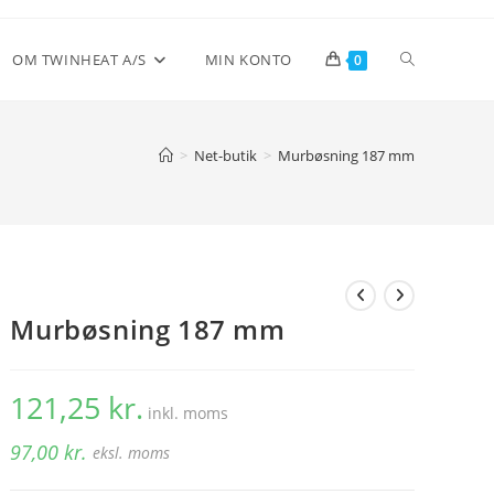
Toggle
OM TWINHEAT A/S
MIN KONTO
0
website
>
Net-butik
>
Murbøsning 187 mm
search
Murbøsning 187 mm
121,25
kr.
inkl. moms
97,00
kr.
eksl. moms