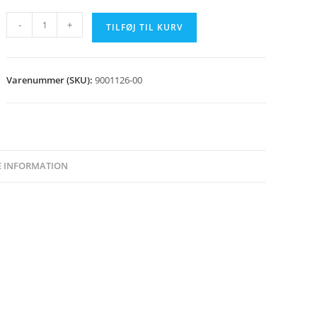
Murbøsning
-
+
TILFØJ TIL KURV
187
mm
antal
Varenummer (SKU):
9001126-00
E INFORMATION