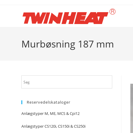
Skip
to
content
Murbøsning 187 mm
Reservedelskataloger
Anlægstyper M, ME, MCS & Cpi12
Anlægstyper CS120i, CS150i & CS250i